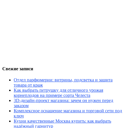
Свежие записи
Отдел парфюмерии: витрины, подсветка и защита
товара от краж
Как выбрать петрушку для отличного урожая
корнеплодов на примере сорта Челеста
3D-дизайн-проект магазина: зачем он нужен перед
заказом
Комплексное оснащение магазина и торговой сети под
ключ
Кухни качественные Москва купить: как выбрать
надёжный гарнитур