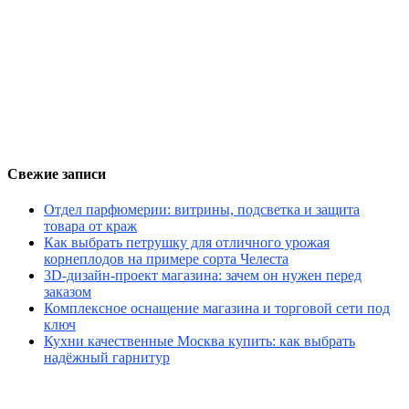
Свежие записи
Отдел парфюмерии: витрины, подсветка и защита
товара от краж
Как выбрать петрушку для отличного урожая
корнеплодов на примере сорта Челеста
3D-дизайн-проект магазина: зачем он нужен перед
заказом
Комплексное оснащение магазина и торговой сети под
ключ
Кухни качественные Москва купить: как выбрать
надёжный гарнитур