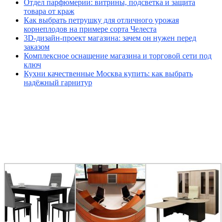
Отдел парфюмерии: витрины, подсветка и защита
товара от краж
Как выбрать петрушку для отличного урожая
корнеплодов на примере сорта Челеста
3D-дизайн-проект магазина: зачем он нужен перед
заказом
Комплексное оснащение магазина и торговой сети под
ключ
Кухни качественные Москва купить: как выбрать
надёжный гарнитур