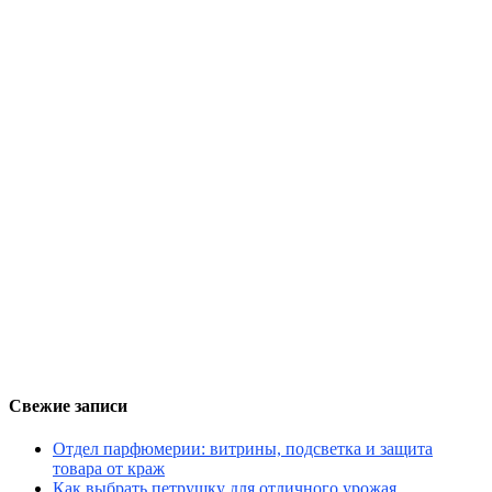
Свежие записи
Отдел парфюмерии: витрины, подсветка и защита
товара от краж
Как выбрать петрушку для отличного урожая