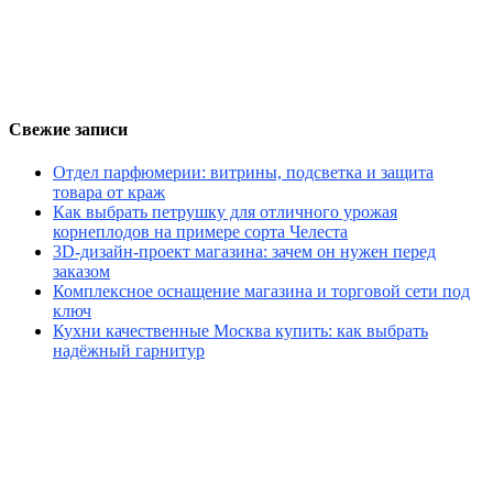
Свежие записи
Отдел парфюмерии: витрины, подсветка и защита
товара от краж
Как выбрать петрушку для отличного урожая
корнеплодов на примере сорта Челеста
3D-дизайн-проект магазина: зачем он нужен перед
заказом
Комплексное оснащение магазина и торговой сети под
ключ
Кухни качественные Москва купить: как выбрать
надёжный гарнитур