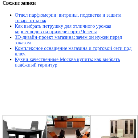
Свежие записи
Отдел парфюмерии: витрины, подсветка и защита
товара от краж
Как выбрать петрушку для отличного урожая
корнеплодов на примере сорта Челеста
3D-дизайн-проект магазина: зачем он нужен перед
заказом
Комплексное оснащение магазина и торговой сети под
ключ
Кухни качественные Москва купить: как выбрать
надёжный гарнитур