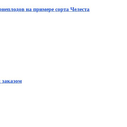
неплодов на примере сорта Челеста
д заказом