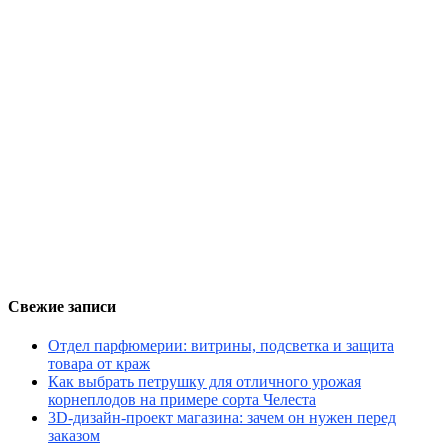
Свежие записи
Отдел парфюмерии: витрины, подсветка и защита
товара от краж
Как выбрать петрушку для отличного урожая
корнеплодов на примере сорта Челеста
3D-дизайн-проект магазина: зачем он нужен перед
заказом