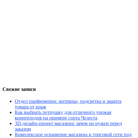
Свежие записи
Отдел парфюмерии: витрины, подсветка и защита
товара от краж
Как выбрать петрушку для отличного урожая
корнеплодов на примере сорта Челеста
3D-дизайн-проект магазина: зачем он нужен перед
заказом
Комплексное оснащение магазина и торговой сети под