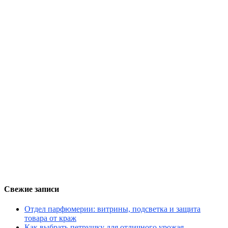
Свежие записи
Отдел парфюмерии: витрины, подсветка и защита
товара от краж
Как выбрать петрушку для отличного урожая