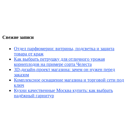
Свежие записи
Отдел парфюмерии: витрины, подсветка и защита
товара от краж
Как выбрать петрушку для отличного урожая
корнеплодов на примере сорта Челеста
3D-дизайн-проект магазина: зачем он нужен перед
заказом
Комплексное оснащение магазина и торговой сети под
ключ
Кухни качественные Москва купить: как выбрать
надёжный гарнитур