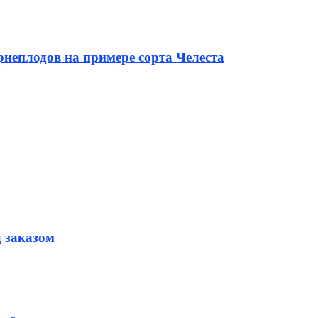
неплодов на примере сорта Челеста
д заказом