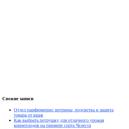
Свежие записи
Отдел парфюмерии: витрины, подсветка и защита
товара от краж
Как выбрать петрушку для отличного урожая
корнеплодов на примере сорта Челеста