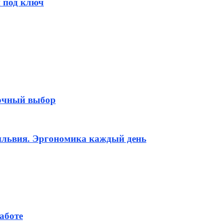
и под ключ
бочный выбор
ильвия. Эргономика каждый день
аботе