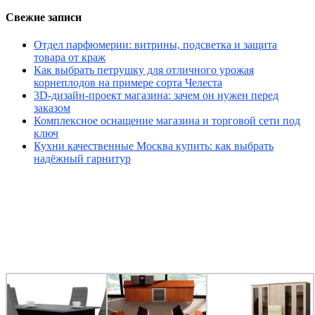
Свежие записи
Отдел парфюмерии: витрины, подсветка и защита
товара от краж
Как выбрать петрушку для отличного урожая
корнеплодов на примере сорта Челеста
3D-дизайн-проект магазина: зачем он нужен перед
заказом
Комплексное оснащение магазина и торговой сети под
ключ
Кухни качественные Москва купить: как выбрать
надёжный гарнитур