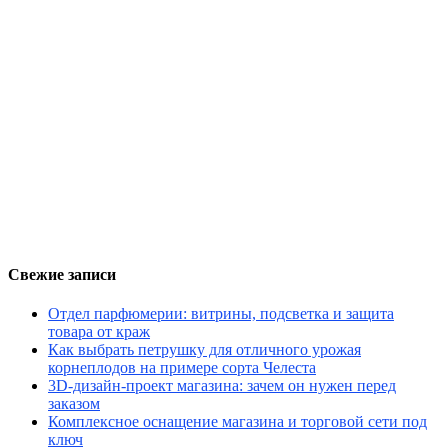
Свежие записи
Отдел парфюмерии: витрины, подсветка и защита
товара от краж
Как выбрать петрушку для отличного урожая
корнеплодов на примере сорта Челеста
3D-дизайн-проект магазина: зачем он нужен перед
заказом
Комплексное оснащение магазина и торговой сети под
ключ