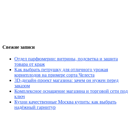
Свежие записи
Отдел парфюмерии: витрины, подсветка и защита
товара от краж
Как выбрать петрушку для отличного урожая
корнеплодов на примере сорта Челеста
3D-дизайн-проект магазина: зачем он нужен перед
заказом
Комплексное оснащение магазина и торговой сети под
ключ
Кухни качественные Москва купить: как выбрать
надёжный гарнитур