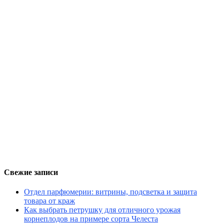
Свежие записи
Отдел парфюмерии: витрины, подсветка и защита
товара от краж
Как выбрать петрушку для отличного урожая
корнеплодов на примере сорта Челеста