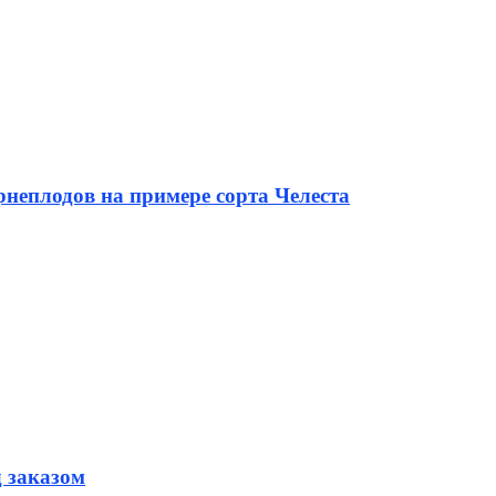
неплодов на примере сорта Челеста
д заказом