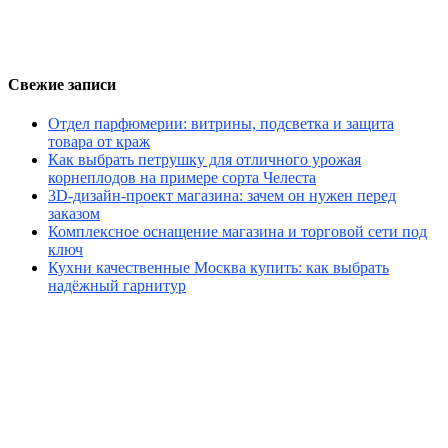
Свежие записи
Отдел парфюмерии: витрины, подсветка и защита
товара от краж
Как выбрать петрушку для отличного урожая
корнеплодов на примере сорта Челеста
3D-дизайн-проект магазина: зачем он нужен перед
заказом
Комплексное оснащение магазина и торговой сети под
ключ
Кухни качественные Москва купить: как выбрать
надёжный гарнитур