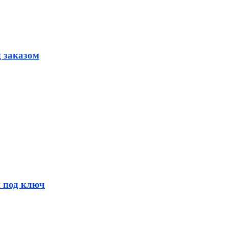
д заказом
и под ключ