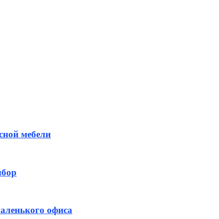
сной мебели
ыбор
маленького офиса