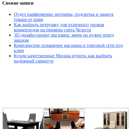
Свежие записи
Отдел парфюмерии: витрины, подсветка и защита
товара от краж
Как выбрать петрушку для отличного урожая
корнеплодов на примере сорта Челеста
3D-дизайн-проект магазина: зачем он нужен перед
заказом
Комплексное оснащение магазина и торговой сети под
ключ
Кухни качественные Москва купить: как выбрать
надёжный гарнитур