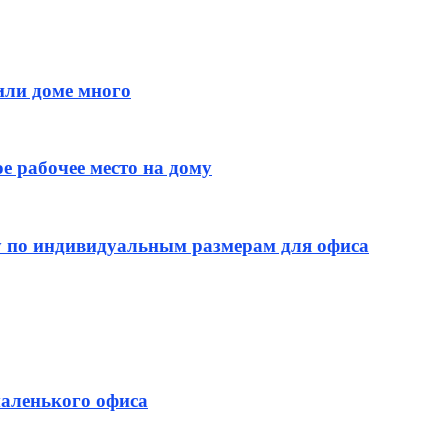
 или доме много
е рабочее место на дому
у по индивидуальным размерам для офиса
маленького офиса