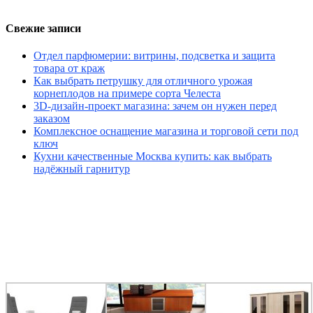
Свежие записи
Отдел парфюмерии: витрины, подсветка и защита
товара от краж
Как выбрать петрушку для отличного урожая
корнеплодов на примере сорта Челеста
3D-дизайн-проект магазина: зачем он нужен перед
заказом
Комплексное оснащение магазина и торговой сети под
ключ
Кухни качественные Москва купить: как выбрать
надёжный гарнитур