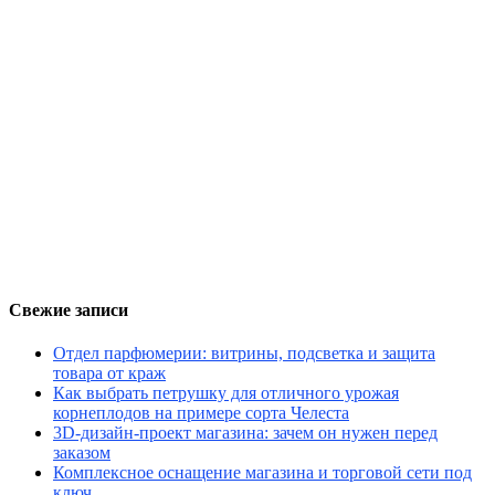
Свежие записи
Отдел парфюмерии: витрины, подсветка и защита
товара от краж
Как выбрать петрушку для отличного урожая
корнеплодов на примере сорта Челеста
3D-дизайн-проект магазина: зачем он нужен перед
заказом
Комплексное оснащение магазина и торговой сети под
ключ