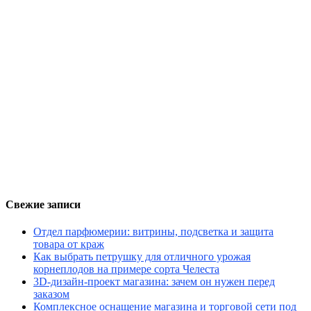
Свежие записи
Отдел парфюмерии: витрины, подсветка и защита
товара от краж
Как выбрать петрушку для отличного урожая
корнеплодов на примере сорта Челеста
3D-дизайн-проект магазина: зачем он нужен перед
заказом
Комплексное оснащение магазина и торговой сети под