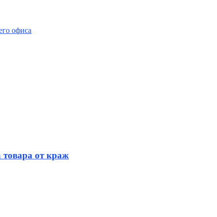
его офиса
 товара от краж