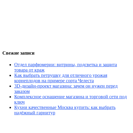
Свежие записи
Отдел парфюмерии: витрины, подсветка и защита
товара от краж
Как выбрать петрушку для отличного урожая
корнеплодов на примере сорта Челеста
3D-дизайн-проект магазина: зачем он нужен перед
заказом
Комплексное оснащение магазина и торговой сети под
ключ
Кухни качественные Москва купить: как выбрать
надёжный гарнитур