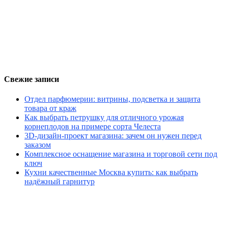
Свежие записи
Отдел парфюмерии: витрины, подсветка и защита
товара от краж
Как выбрать петрушку для отличного урожая
корнеплодов на примере сорта Челеста
3D-дизайн-проект магазина: зачем он нужен перед
заказом
Комплексное оснащение магазина и торговой сети под
ключ
Кухни качественные Москва купить: как выбрать
надёжный гарнитур