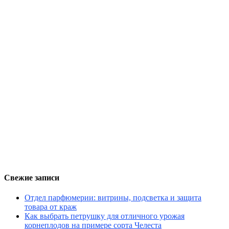
Свежие записи
Отдел парфюмерии: витрины, подсветка и защита
товара от краж
Как выбрать петрушку для отличного урожая
корнеплодов на примере сорта Челеста