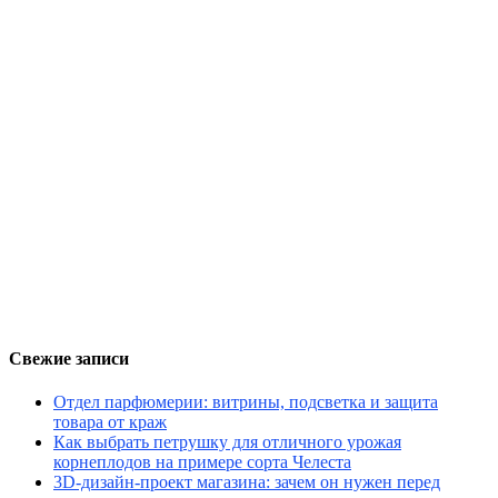
Свежие записи
Отдел парфюмерии: витрины, подсветка и защита
товара от краж
Как выбрать петрушку для отличного урожая
корнеплодов на примере сорта Челеста
3D-дизайн-проект магазина: зачем он нужен перед