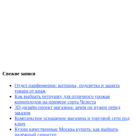
Свежие записи
Отдел парфюмерии: витрины, подсветка и защита
товара от краж
Как выбрать петрушку для отличного урожая
корнеплодов на примере сорта Челеста
3D-дизайн-проект магазина: зачем он нужен перед
заказом
Комплексное оснащение магазина и торговой сети под
ключ
Кухни качественные Москва купить: как выбрать
надёжный гарнитур