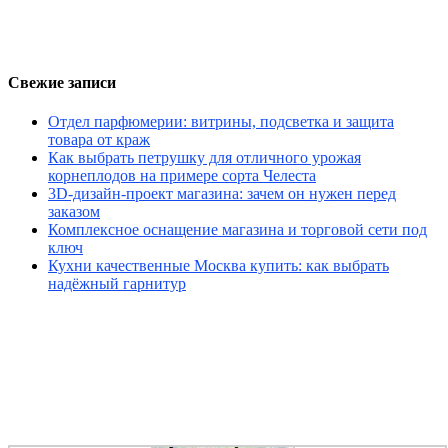
Свежие записи
Отдел парфюмерии: витрины, подсветка и защита
товара от краж
Как выбрать петрушку для отличного урожая
корнеплодов на примере сорта Челеста
3D-дизайн-проект магазина: зачем он нужен перед
заказом
Комплексное оснащение магазина и торговой сети под
ключ
Кухни качественные Москва купить: как выбрать
надёжный гарнитур