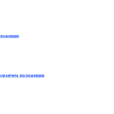
оложении
в сидячем положении