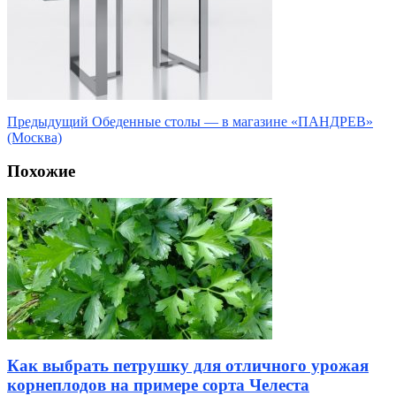
Предыдущий
Обеденные столы — в магазине «ПАНДРЕВ»
(Москва)
Похожие
Как выбрать петрушку для отличного урожая
корнеплодов на примере сорта Челеста