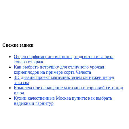
Свежие записи
Отдел парфюмерии: витрины, подсветка и защита
товара от краж
Как выбрать петрушку для отличного урожая
корнеплодов на примере сорта Челеста
3D-дизайн-проект магазина: зачем он нужен перед
заказом
Комплексное оснащение магазина и торговой сети под
ключ
Кухни качественные Москва купить: как выбрать
надёжный гарнитур