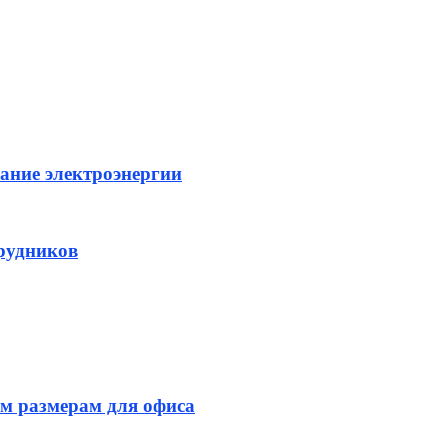
ание электроэнергии
рудников
м размерам для офиса