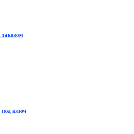
д заказом
и под ключ