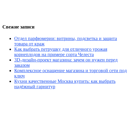
Свежие записи
Отдел парфюмерии: витрины, подсветка и защита
товара от краж
Как выбрать петрушку для отличного урожая
корнеплодов на примере сорта Челеста
3D-дизайн-проект магазина: зачем он нужен перед
заказом
Комплексное оснащение магазина и торговой сети под
ключ
Кухни качественные Москва купить: как выбрать
надёжный гарнитур