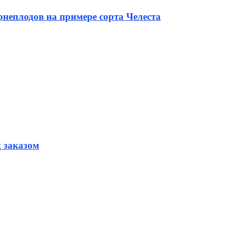
неплодов на примере сорта Челеста
д заказом