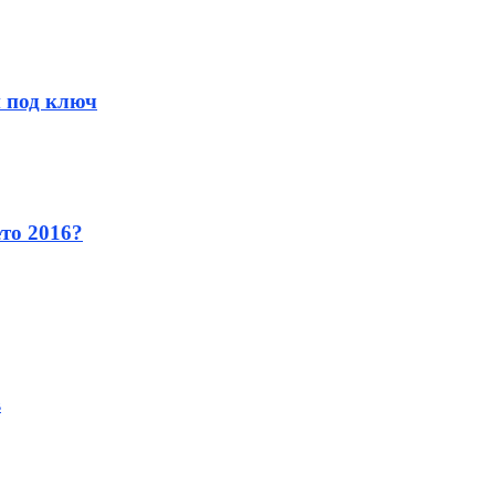
и под ключ
ето 2016?
в