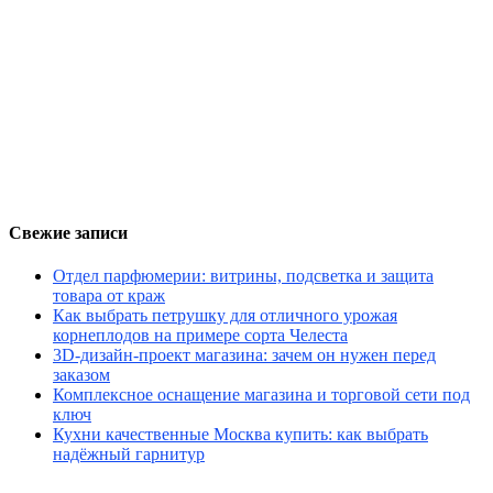
Свежие записи
Отдел парфюмерии: витрины, подсветка и защита
товара от краж
Как выбрать петрушку для отличного урожая
корнеплодов на примере сорта Челеста
3D-дизайн-проект магазина: зачем он нужен перед
заказом
Комплексное оснащение магазина и торговой сети под
ключ
Кухни качественные Москва купить: как выбрать
надёжный гарнитур