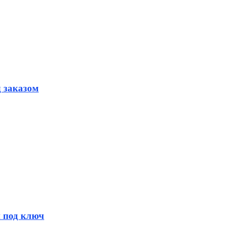
д заказом
и под ключ