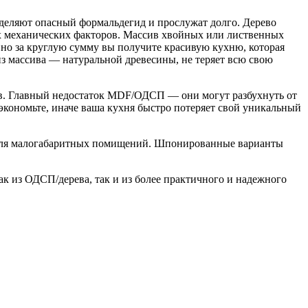
выделяют опасный формальдегид и прослужат долго. Дерево
х механических факторов. Массив хвойных или лиственных
 но за круглую сумму вы получите красивую кухню, которая
 из массива — натуральной древесины, не теряет всю свою
в. Главный недостаток MDF/ОДСП — они могут разбухнуть от
кономьте, иначе ваша кухня быстро потеряет свой уникальный
ь для малогабаритных помищений. Шпонированные варианты
к из ОДСП/дерева, так и из более практичного и надежного