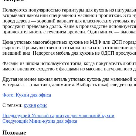
Пользуются популярностью гарнитуры для кухонь из натурально
вскрывают лаком или специальной масляной пропиткой. Это н
пород дерева — хороший вариант для классических угловых ку
прослужит предельно долго. Чаще в производстве используется
привлекательность с течением времени. Один минус — высокая
Цена угловых малогабаритных кухонь из МДФ или ДСП гораздо
сырости. Преимущественно это можно сказать в отношении де
внешний вид. Недорогая мебель для кухонь из ОДСП прослужит
Фасады из шпона используются тогда, когда покупателть люб
имеют внешнее сходство с фасадами из массива натурального д
Другая не менее важная деталь угловых кухонь для маленькой
материала — пластика, алюминия. Выбирать шкаф следует одно
Фото: Кухни для офиса
С тегами:
кухня
офис
Предыдущий
Угловой гарнитур для маленькой кухни
Следующий
Мини-кухня для офиса
Похожие