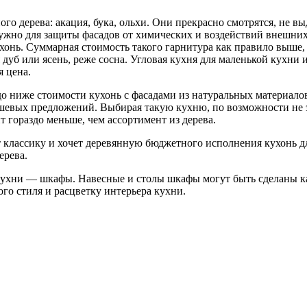
го дерева: акация, бука, ольхи. Они прекрасно смотрятся, не 
ужно для защиты фасадов от химических и воздействий внешни
хонь. Суммарная стоимость такого гарнитура как правило выше,
 дуб или ясень, реже сосна. Угловая кухня для маленькой кухни
 цена.
 ниже стоимости кухонь с фасадами из натуральных материало
шевых предложений. Выбирая такую кухню, по возможности не э
 гораздо меньше, чем ассортимент из дерева.
ит классику и хочет деревянную бюджетного исполнения кухон
ерева.
 кухни — шкафы. Навесные и столы шкафы могут быть сделаны ка
го стиля и расцветку интерьера кухни.