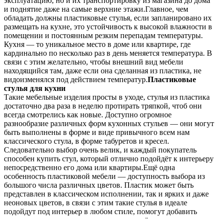
эксплуатацию, но и их транспортировку из магазина до дома
и поднятие даже на самые верхние этажи.Главное, чем
обладать должны пластиковые стулья, если запланировано их
размещать на кухне, это устойчивость к высокой влажности в
помещении и постоянным резким перепадам температуры.
Кухня — то уникальное место в доме или квартире, где
кардинально по несколько раз в день меняется температура. В
связи с этим желательно, чтобы внешний вид мебели
находящийся там, даже если она сделанная из пластика, не
видоизменялся под действием температур.
Пластиковые
стулья для кухни
Такие мебельные изделия просты в уходе, стулья из пластика
достаточно два раза в неделю протирать тряпкой, чтоб они
всегда смотрелись как новые. Доступно огромное
разнообразие различных форм кухонных стульев — они могут
быть выполнены в форме и виде привычного всем нам
классического стула, в форме табуретов и кресел.
Следовательно выбор очень велик, и каждый покупатель
способен купить стул, который отлично подойдёт к интерьеру
непосредственно его дома или квартиры.Ещё одна
особенность пластиковой мебели — доступность выбора из
большого числа различных цветов. Пластик может быть
представлен в классическом исполнении, так и ярких и даже
неоновых цветов, в связи с этим такие стулья в идеале
подойдут под интерьер в любом стиле, помогут добавить