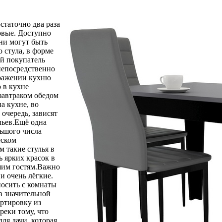
статочно два раза
новые. Доступно
ни могут быть
 стула, в форме
ый покупатель
непосредственно
бражении кухню
о в кухне
завтраком обедом
а кухне, во
 очередь, зависят
льев.Ещё одна
льшого числа
еском
м такие стулья в
ь ярких красок в
шим гостям.Важно
 и очень лёгкие.
еносить с комнаты
в значительной
ортировку из
реки тому, что
ля дачи, которая