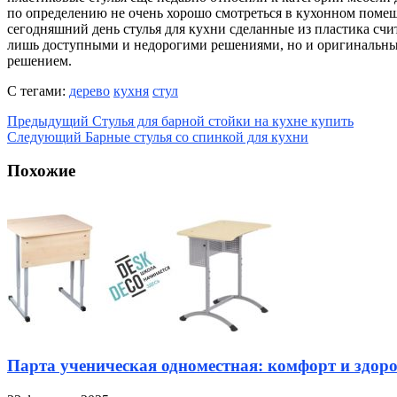
по определению не очень хорошо смотреться в кухонном поме
сегодняшний день стулья для кухни сделанные из пластика счи
лишь доступными и недорогими решениями, но и оригинальн
решением.
С тегами:
дерево
кухня
стул
Предыдущий
Стулья для барной стойки на кухне купить
Следующий
Барные стулья со спинкой для кухни
Похожие
Парта ученическая одноместная: комфорт и здоро