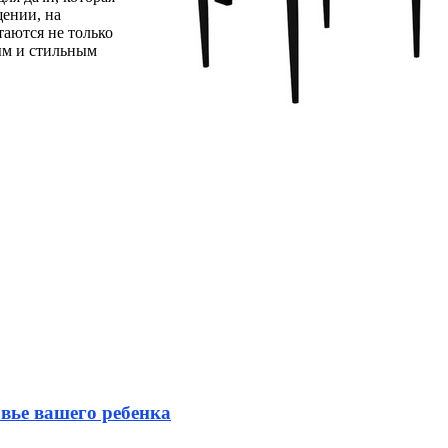
щении, на
таются не только
ым и стильным
вье вашего ребенка