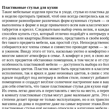
Пластиковые стулья для кухни
Такие мебельные изделия просты в уходе, стулья из пластика до
в неделю протирать тряпкой, чтоб они всегда смотрелись как 
огромное разнообразие различных форм кухонных стульев — о
выполнены в форме и виде привычного всем нам классического
табуретов и кресел. Следовательно выбор очень велик, и кажд
способен купить стул, который отлично подойдёт к интерьеру 
его дома или квартиры.Невозможно, представить в своём воо
без такого предмета мебели, как простой стул. Непосредственн
собираются все члены семьи и совместно проводят время — за 
и ужином. Ввиду этого от того, насколько уютно и комфортно н
многом зависит атмосфера в семье. А комфорт и уют, в свою же
от всех предметов обстановки помещения, в том числе и от сту
особенность пластиковой мебели — доступность выбора из бо
различных цветов. Пластик может быть представлен в классич
исполнении, так и ярких и даже неоновых цветов, в связи с эти
идеале подойдут под интерьер в любом стиле, помогут добавит
помещении и создадут весёлое солнечное настроение вам и ва
для себя отметить, что такие пластиковые стулья для кухни ещё
Их очень легко двигать и переставлять с места на место, а пер
в комнату пластиковые стулья могут даже маленькие дети. Это 
степени делает проще не только эксплуатацию, но и их трансп
магазина до дома и поднятие даже на самые верхние этажи.Воп
пластиковые стулья ещё недавно относили к категории мебели д