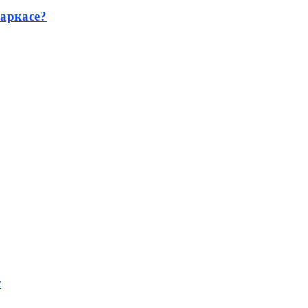
аркасе?
с