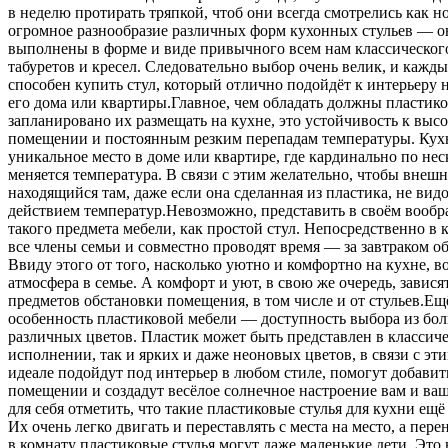
в неделю протирать тряпкой, чтоб они всегда смотрелись как 
огромное разнообразие различных форм кухонных стульев — о
выполнены в форме и виде привычного всем нам классического
табуретов и кресел. Следовательно выбор очень велик, и кажд
способен купить стул, который отлично подойдёт к интерьеру 
его дома или квартиры.Главное, чем обладать должны пластико
запланировано их размещать на кухне, это устойчивость к выс
помещении и постоянным резким перепадам температуры. Кух
уникальное место в доме или квартире, где кардинально по неск
меняется температура. В связи с этим желательно, чтобы внеш
находящийся там, даже если она сделанная из пластика, не вид
действием температур.Невозможно, представить в своём вооб
такого предмета мебели, как простой стул. Непосредственно в 
все члены семьи и совместно проводят время — за завтраком о
Ввиду этого от того, насколько уютно и комфортно на кухне, в
атмосфера в семье. А комфорт и уют, в свою же очередь, зависят
предметов обстановки помещения, в том числе и от стульев.Ещ
особенность пластиковой мебели — доступность выбора из бо
различных цветов. Пластик может быть представлен в классич
исполнении, так и ярких и даже неоновых цветов, в связи с эти
идеале подойдут под интерьер в любом стиле, помогут добавит
помещении и создадут весёлое солнечное настроение вам и ва
для себя отметить, что такие пластиковые стулья для кухни ещё
Их очень легко двигать и переставлять с места на место, а пер
в комнату пластиковые стулья могут даже маленькие дети. Это 