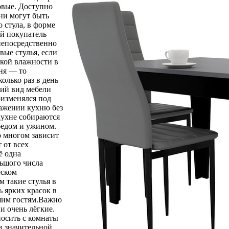
новые. Доступно
ни могут быть
 стула, в форме
ый покупатель
непосредственно
вые стулья, если
окой влажности в
ня — то
олько раз в день
ний вид мебели
оизменялся под
ражении кухню без
кухне собираются
бедом и ужином.
о многом зависит
 от всех
ё одна
льшого числа
еском
м такие стулья в
ь ярких красок в
шим гостям.Важно
 и очень лёгкие.
еносить с комнаты
в значительной