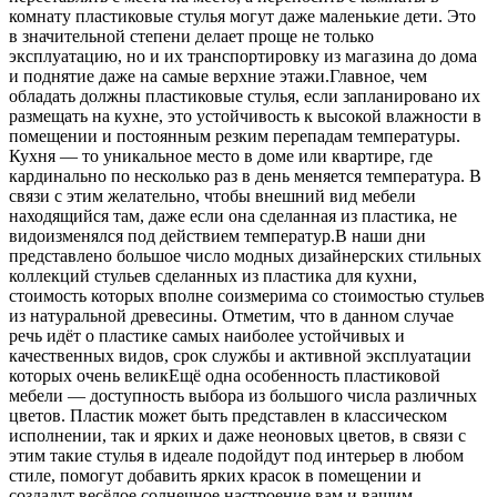
комнату пластиковые стулья могут даже маленькие дети. Это
в значительной степени делает проще не только
эксплуатацию, но и их транспортировку из магазина до дома
и поднятие даже на самые верхние этажи.Главное, чем
обладать должны пластиковые стулья, если запланировано их
размещать на кухне, это устойчивость к высокой влажности в
помещении и постоянным резким перепадам температуры.
Кухня — то уникальное место в доме или квартире, где
кардинально по несколько раз в день меняется температура. В
связи с этим желательно, чтобы внешний вид мебели
находящийся там, даже если она сделанная из пластика, не
видоизменялся под действием температур.В наши дни
представлено большое число модных дизайнерских стильных
коллекций стульев сделанных из пластика для кухни,
стоимость которых вполне соизмерима со стоимостью стульев
из натуральной древесины. Отметим, что в данном случае
речь идёт о пластике самых наиболее устойчивых и
качественных видов, срок службы и активной эксплуатации
которых очень великЕщё одна особенность пластиковой
мебели — доступность выбора из большого числа различных
цветов. Пластик может быть представлен в классическом
исполнении, так и ярких и даже неоновых цветов, в связи с
этим такие стулья в идеале подойдут под интерьер в любом
стиле, помогут добавить ярких красок в помещении и
создадут весёлое солнечное настроение вам и вашим