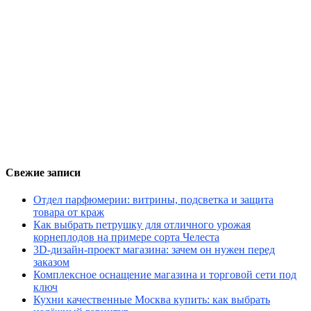
Свежие записи
Отдел парфюмерии: витрины, подсветка и защита
товара от краж
Как выбрать петрушку для отличного урожая
корнеплодов на примере сорта Челеста
3D-дизайн-проект магазина: зачем он нужен перед
заказом
Комплексное оснащение магазина и торговой сети под
ключ
Кухни качественные Москва купить: как выбрать