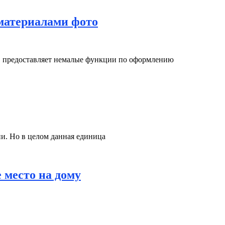
материалами фото
в предоставляет немалые функции по оформлению
и. Но в целом данная единица
 место на дому