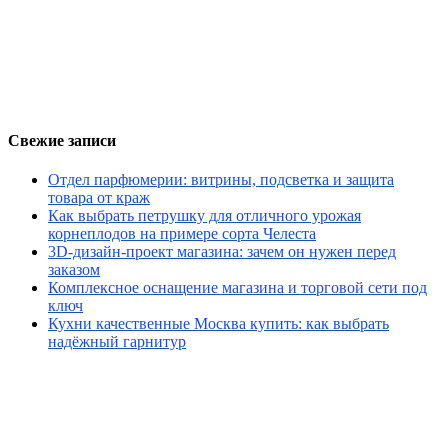
Свежие записи
Отдел парфюмерии: витрины, подсветка и защита
товара от краж
Как выбрать петрушку для отличного урожая
корнеплодов на примере сорта Челеста
3D-дизайн-проект магазина: зачем он нужен перед
заказом
Комплексное оснащение магазина и торговой сети под
ключ
Кухни качественные Москва купить: как выбрать
надёжный гарнитур