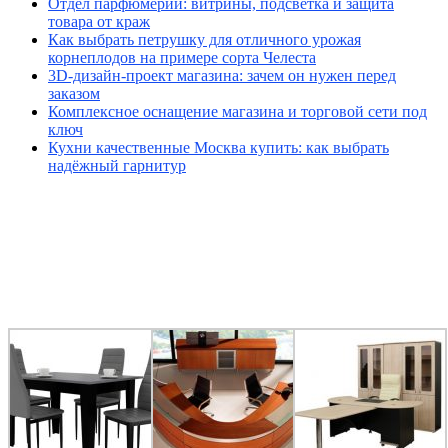
Отдел парфюмерии: витрины, подсветка и защита
товара от краж
Как выбрать петрушку для отличного урожая
корнеплодов на примере сорта Челеста
3D-дизайн-проект магазина: зачем он нужен перед
заказом
Комплексное оснащение магазина и торговой сети под
ключ
Кухни качественные Москва купить: как выбрать
надёжный гарнитур