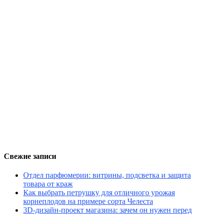
Свежие записи
Отдел парфюмерии: витрины, подсветка и защита
товара от краж
Как выбрать петрушку для отличного урожая
корнеплодов на примере сорта Челеста
3D-дизайн-проект магазина: зачем он нужен перед